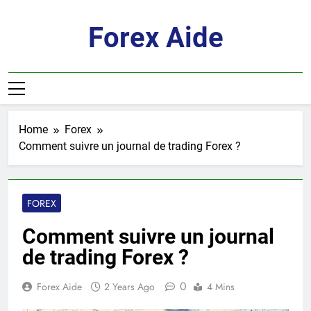
Skip
to
Forex Aide
content
Home
Forex
Comment suivre un journal de trading Forex ?
FOREX
Comment suivre un journal
de trading Forex ?
0
Forex Aide
2 Years Ago
4 Mins