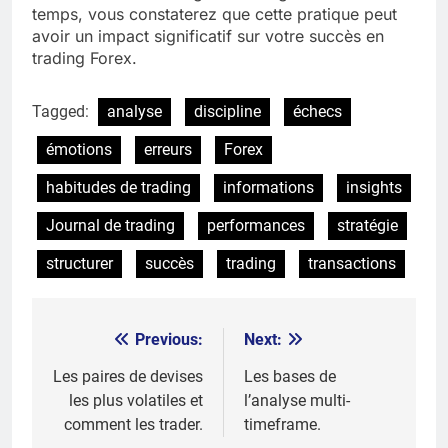
temps, vous constaterez que cette pratique peut
avoir un impact significatif sur votre succès en
trading Forex.
Tagged:
analyse
discipline
échecs
émotions
erreurs
Forex
habitudes de trading
informations
insights
Journal de trading
performances
stratégie
structurer
succès
trading
transactions
Previous:
Next:
Post
navigation
Les paires de devises
Les bases de
les plus volatiles et
l’analyse multi-
comment les trader.
timeframe.