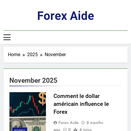
Skip
to
Forex Aide
content
Home
2025
November
November 2025
Comment le dollar
américain influence le
Forex
Forex Aide
8 months
ago
0
4 mins
FOREX