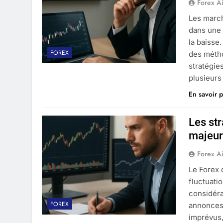
Forex A
Les march
dans une 
la baisse.
FOREX
des métho
stratégie
plusieur
En savoir p
Les st
majeur
Forex A
Le Forex 
fluctuati
considéra
FOREX
annonces 
imprévus, 