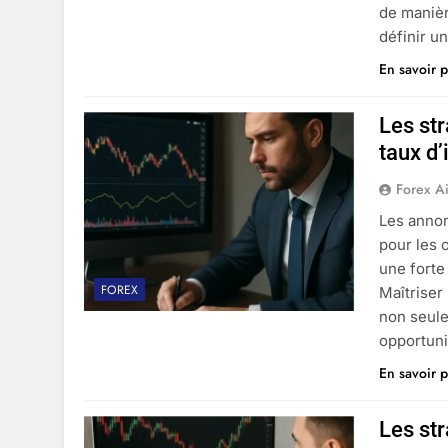
de manièr
définir u
En savoir p
Les st
taux d’
Forex A
Les annon
pour les 
une forte
FOREX
Maîtriser
non seule
opportuni
En savoir p
Les st