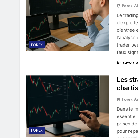
Forex A
Le tradin
d’exploit
d’entrée 
l’analyse
trader pe
FOREX
faux sign
En savoir p
Les str
charti
Forex A
Dans le m
essentiel
prises de
FOREX
pour repé