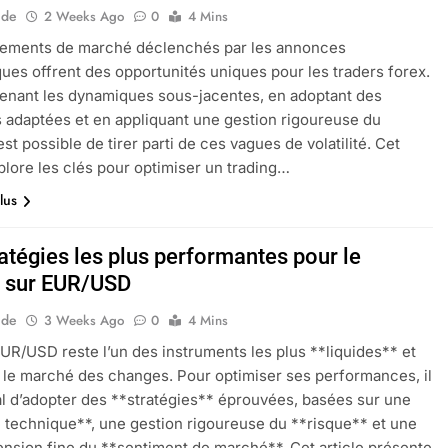
ide
2 Weeks Ago
0
4 Mins
ements de marché déclenchés par les annonces
es offrent des opportunités uniques pour les traders forex.
enant les dynamiques sous-jacentes, en adoptant des
s adaptées et en appliquant une gestion rigoureuse du
 est possible de tirer parti de ces vagues de volatilité. Cet
xplore les clés pour optimiser un trading…
lus
atégies les plus performantes pour le
g sur EUR/USD
ide
3 Weeks Ago
0
4 Mins
EUR/USD reste l’un des instruments les plus **liquides** et
r le marché des changes. Pour optimiser ses performances, il
al d’adopter des **stratégies** éprouvées, basées sur une
 technique**, une gestion rigoureuse du **risque** et une
sion fine du **sentiment de marché**. Cet article présente