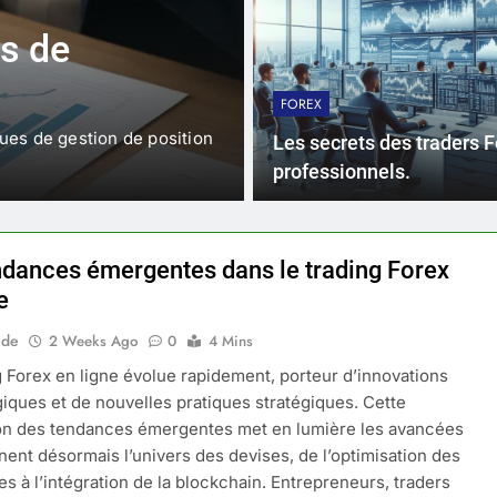
s de
Les stratégies
mouvements 
FOREX
ues de gestion de position
Les mouvements de marché 
Les secrets des traders 
offrent des opportunités un
professionnels.
ndances émergentes dans le trading Forex
e
ide
2 Weeks Ago
0
4 Mins
g Forex en ligne évolue rapidement, porteur d’innovations
iques et de nouvelles pratiques stratégiques. Cette
on des tendances émergentes met en lumière les avancées
nent désormais l’univers des devises, de l’optimisation des
es à l’intégration de la blockchain. Entrepreneurs, traders