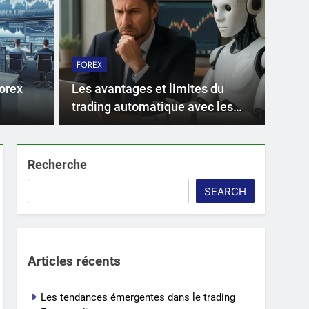
 pour profiter des
Les
de news
per
FOREX
EU
déclenchés par les annonces économiques
La pair
Forex
Les avantages et limites du
iques pour les…
sur le
trading automatique avec les
robots Forex
Recherche
SEARCH
Articles récents
Les tendances émergentes dans le trading