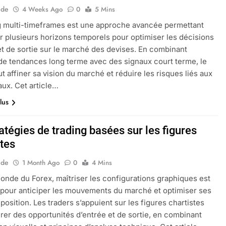
ide
4 Weeks Ago
0
5 Mins
g multi-timeframes est une approche avancée permettant
er plusieurs horizons temporels pour optimiser les décisions
et de sortie sur le marché des devises. En combinant
 de tendances long terme avec des signaux court terme, le
ut affiner sa vision du marché et réduire les risques liés aux
aux. Cet article…
lus
atégies de trading basées sur les figures
stes
ide
1 Month Ago
0
4 Mins
onde du Forex, maîtriser les configurations graphiques est
 pour anticiper les mouvements du marché et optimiser ses
 position. Les traders s’appuient sur les figures chartistes
rer des opportunités d’entrée et de sortie, en combinant