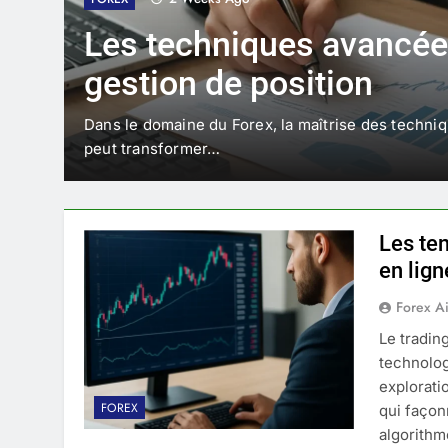
Les techniques avancée
gestion de position
Dans le domaine du Forex, la maîtrise des techniq
peut transformer…
Les te
en lign
Forex A
Le tradin
technolog
explorati
FOREX
qui façon
algorithm