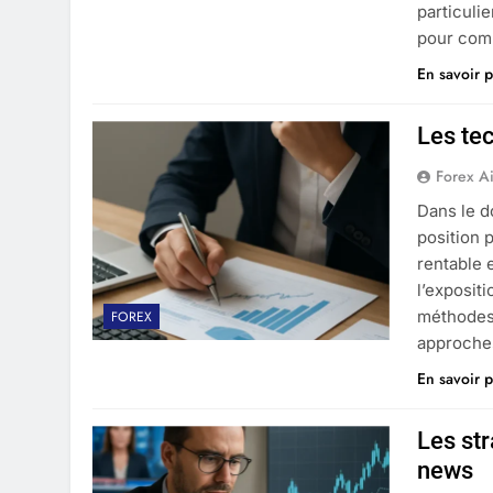
particuli
pour com
En savoir p
Les te
Forex A
Dans le d
position 
rentable e
l’exposit
méthodes 
FOREX
approche
En savoir p
Les st
news