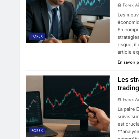
Forex A
Les mouv
économiqu
En compr
FOREX
stratégie
risque, il
article e
En savoir p
Les str
tradin
Forex A
La paire 
suivis su
est cruci
FOREX
**analyse
compréhen