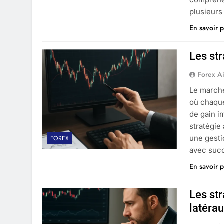
plusieur
En savoir p
Les str
Forex A
Le marché
où chaque
de gain i
stratégie 
une gesti
FOREX
avec suc
En savoir p
Les st
latéra