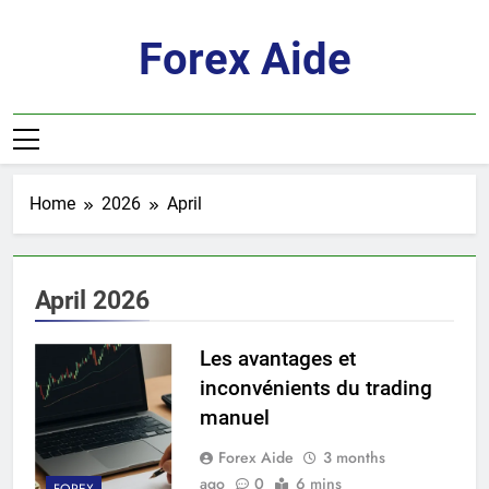
Skip
to
Forex Aide
content
Home
2026
April
April 2026
Les avantages et
inconvénients du trading
manuel
Forex Aide
3 months
ago
0
6 mins
FOREX