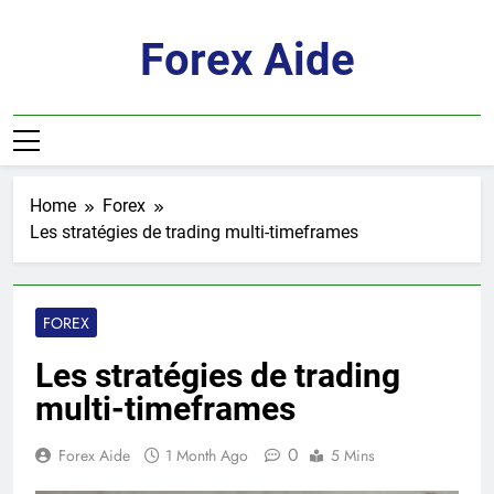
Skip
to
Forex Aide
content
Home
Forex
Les stratégies de trading multi-timeframes
FOREX
Les stratégies de trading
multi-timeframes
0
Forex Aide
1 Month Ago
5 Mins