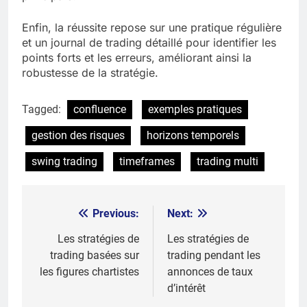
Enfin, la réussite repose sur une pratique régulière
et un journal de trading détaillé pour identifier les
points forts et les erreurs, améliorant ainsi la
robustesse de la stratégie.
Tagged:
confluence
exemples pratiques
gestion des risques
horizons temporels
swing trading
timeframes
trading multi
Previous:
Next:
Post
navigation
Les stratégies de
Les stratégies de
trading basées sur
trading pendant les
les figures chartistes
annonces de taux
d’intérêt