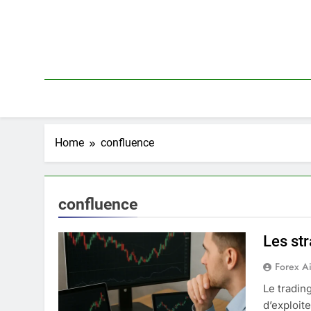
Skip
to
content
Home
confluence
confluence
Les st
Forex A
Le tradin
d’exploit