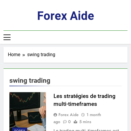
Skip
to
Forex Aide
content
Home
swing trading
swing trading
Les stratégies de trading
multi-timeframes
Forex Aide
1 month
ago
0
5 mins
Le trading multi-timeframes est
FOREX