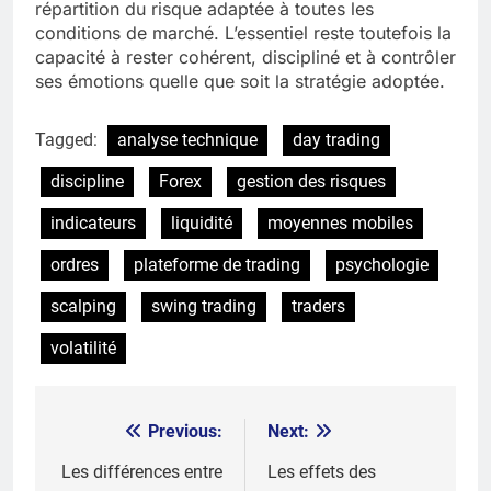
répartition du risque adaptée à toutes les
conditions de marché. L’essentiel reste toutefois la
capacité à rester cohérent, discipliné et à contrôler
ses émotions quelle que soit la stratégie adoptée.
Tagged:
analyse technique
day trading
discipline
Forex
gestion des risques
indicateurs
liquidité
moyennes mobiles
ordres
plateforme de trading
psychologie
scalping
swing trading
traders
volatilité
Previous:
Next:
Post
navigation
Les différences entre
Les effets des