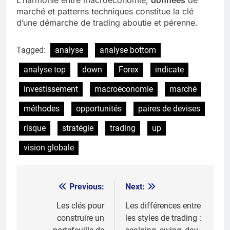
marché et patterns techniques constitue la clé
d’une démarche de trading aboutie et pérenne.
Tagged:
analyse
analyse bottom
analyse top
down
Forex
indicate
investissement
macroéconomie
marché
méthodes
opportunités
paires de devises
risque
stratégie
trading
up
vision globale
Previous:
Next:
Post
navigation
Les clés pour
Les différences entre
construire un
les styles de trading :