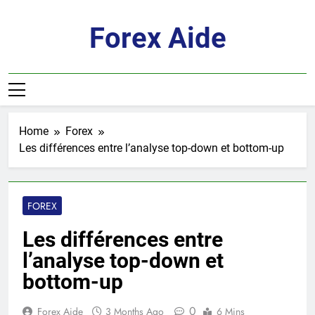
Skip
to
Forex Aide
content
Home
Forex
Les différences entre l’analyse top-down et bottom-up
FOREX
Les différences entre
l’analyse top-down et
bottom-up
0
Forex Aide
3 Months Ago
6 Mins