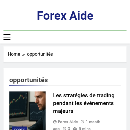
Skip
to
Forex Aide
content
Home
opportunités
opportunités
Les stratégies de trading
pendant les événements
majeurs
Forex Aide
1 month
ago
0
5 mins
FOREX