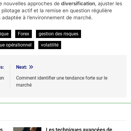
r de nouvelles approches de
diversification
, ajuster les
e pilotage actif et la remise en question régulière
rs adaptée à l’environnement de marché.
ique
Forex
gestion des risques
ue opérationnel
volatilité
s:
Next:
en
Comment identifier une tendance forte sur le
marché
ns
Les techniques avancées de