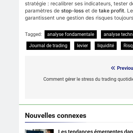
stratégie : recalibrer ses indicateurs, teste
paramètres de
stop-loss
et de
take profit
. L
garantissent une gestion des risques toujou
Tagged:
analyse fondamentale
analyse techn
Journal de trading
levier
liquidité
Risq
Previou
Post
navigation
Comment gérer le stress du trading quotidi
Nouvelles connexes
Les tendances émergentes da