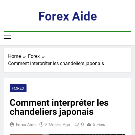
Skip
to
Forex Aide
content
Home
Forex
Comment interpréter les chandeliers japonais
FOREX
Comment interpréter les
chandeliers japonais
0
Forex Aide
8 Months Ago
5 Mins