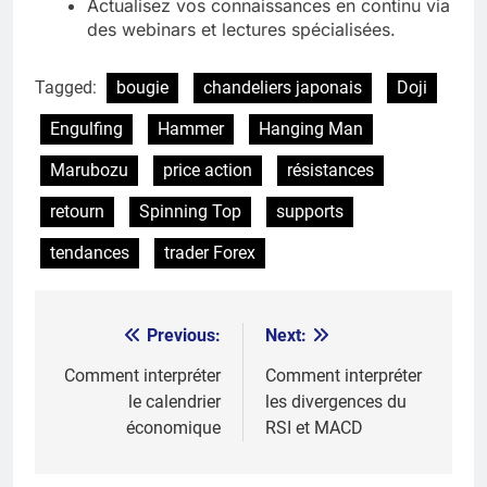
Actualisez vos connaissances en continu via
des webinars et lectures spécialisées.
Tagged:
bougie
chandeliers japonais
Doji
Engulfing
Hammer
Hanging Man
Marubozu
price action
résistances
retourn
Spinning Top
supports
tendances
trader Forex
Previous:
Next:
Post
navigation
Comment interpréter
Comment interpréter
le calendrier
les divergences du
économique
RSI et MACD