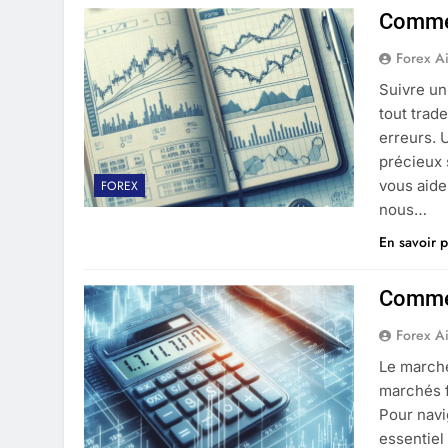
Commen
Forex A
Suivre un
tout trad
erreurs. 
précieux 
vous aide
FOREX
nous…
En savoir p
Commen
Forex A
Le march
marchés f
Pour navi
essentiel