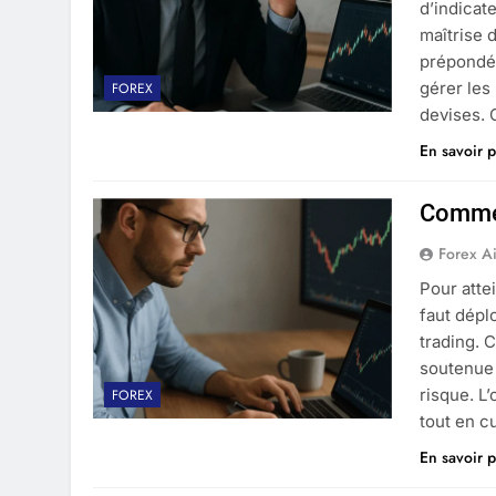
d’indicat
maîtrise d
prépondér
gérer les
FOREX
devises.
En savoir p
Commen
Forex A
Pour atte
faut dépl
trading. 
soutenue 
risque. L
FOREX
tout en c
En savoir p