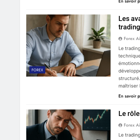
En savoir p
Les ava
tradin
Forex A
Le tradin
technique
émotionne
FOREX
développe
structuré
maîtriser
En savoir p
Le rôle
Forex A
Le tradin