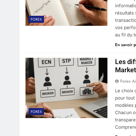
informati
résultats
FOREX
transacti
vos perfo
au fil du
En savoir p
Les di
Market
Forex A
Le choix 
pour tout
modèles p
FOREX
Chacun of
transpare
Comprend