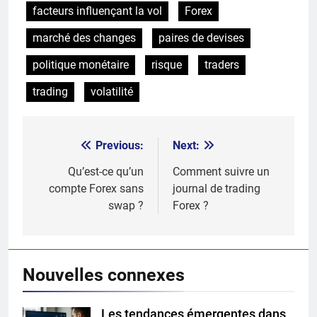
facteurs influençant la vol
Forex
marché des changes
paires de devises
politique monétaire
risque
traders
trading
volatilité
Previous:
Next:
Post
navigation
Qu’est-ce qu’un
Comment suivre un
compte Forex sans
journal de trading
swap ?
Forex ?
Nouvelles connexes
Les tendances émergentes dans