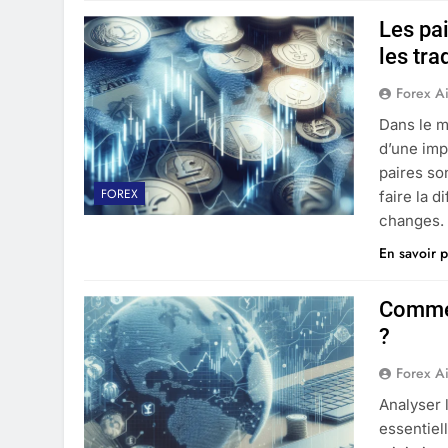
Les pa
les tra
Forex A
Dans le m
d’une imp
paires so
FOREX
faire la 
changes. 
En savoir p
Commen
?
Forex A
Analyser
essentiel