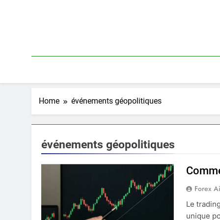
Skip
to
content
Home
événements géopolitiques
événements géopolitiques
Commen
Forex A
Le tradin
unique po