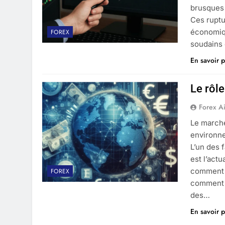
brusques 
Ces ruptu
économiq
FOREX
soudains 
En savoir p
Le rôle
Forex A
Le march
environn
L’un des 
est l’act
comment l
FOREX
comment l
des…
En savoir p