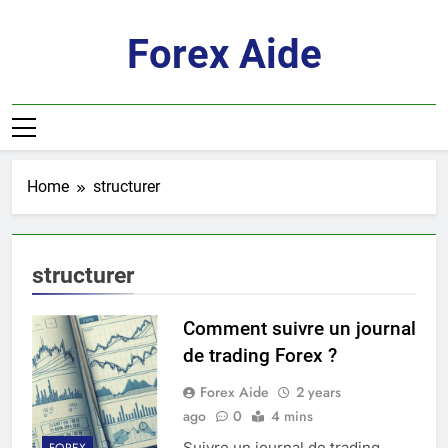
Skip
to
Forex Aide
content
Home
structurer
structurer
Comment suivre un journal
de trading Forex ?
Forex Aide
2 years
ago
0
4 mins
Suivre un journal de trading
FOREX