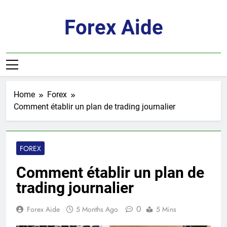
Skip
to
Forex Aide
content
Home
Forex
Comment établir un plan de trading journalier
FOREX
Comment établir un plan de
trading journalier
0
Forex Aide
5 Months Ago
5 Mins