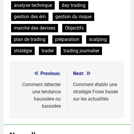
analyse technique
day trading
gestion des ém
gestion du risque
marché des devises
Objectifs
plan de trading
préparation
scalping
stratégie
trader
trading journalier
Previous:
Next:
Post
navigation
Comment détecter
Comment établir une
une tendance
stratégie Forex basée
haussière ou
sur les actualités
baissière