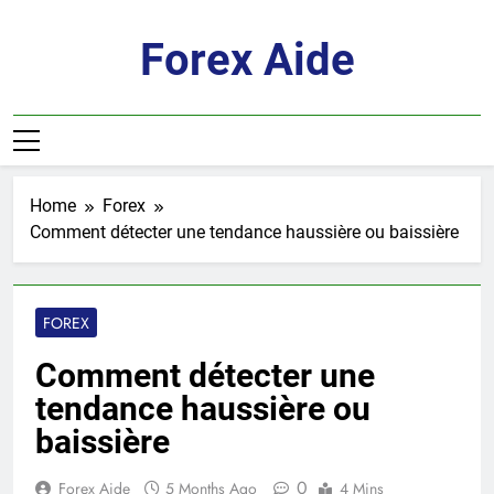
Skip
to
Forex Aide
content
Home
Forex
Comment détecter une tendance haussière ou baissière
FOREX
Comment détecter une
tendance haussière ou
baissière
0
Forex Aide
5 Months Ago
4 Mins