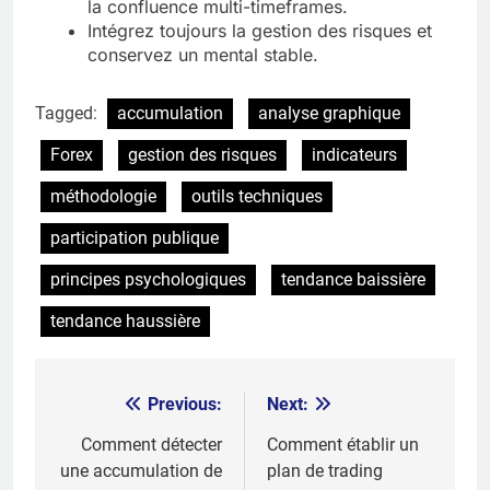
la confluence multi-timeframes.
Intégrez toujours la gestion des risques et
conservez un mental stable.
Tagged:
accumulation
analyse graphique
Forex
gestion des risques
indicateurs
méthodologie
outils techniques
participation publique
principes psychologiques
tendance baissière
tendance haussière
Previous:
Next:
Post
navigation
Comment détecter
Comment établir un
une accumulation de
plan de trading