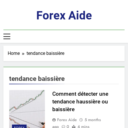
Skip
to
Forex Aide
content
Home
tendance baissière
tendance baissière
Comment détecter une
tendance haussière ou
baissière
Forex Aide
5 months
ago
0
4 mins
FOREX