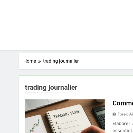
Skip
to
content
Home
trading journalier
trading journalier
Commen
Forex A
Élaborer u
essentiel