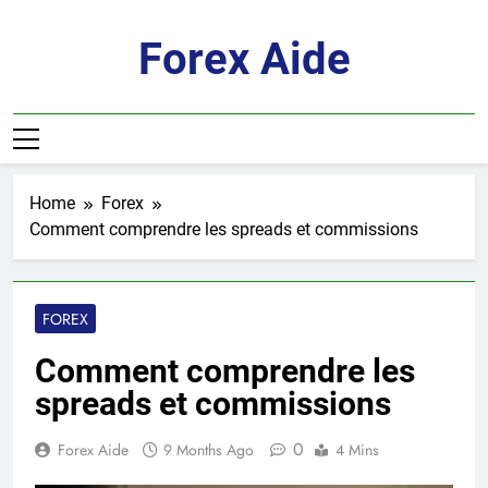
Skip
to
Forex Aide
content
Home
Forex
Comment comprendre les spreads et commissions
FOREX
Comment comprendre les
spreads et commissions
0
Forex Aide
9 Months Ago
4 Mins