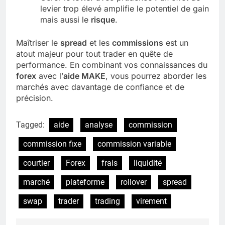
levier trop élevé amplifie le potentiel de gain
mais aussi le
risque
.
Maîtriser le
spread
et les
commissions
est un
atout majeur pour tout trader en quête de
performance. En combinant vos connaissances du
forex
avec l’
aide MAKE
, vous pourrez aborder les
marchés avec davantage de confiance et de
précision.
Tagged:
aide
analyse
commission
commission fixe
commission variable
courtier
Forex
frais
liquidité
marché
plateforme
rollover
spread
swap
trader
trading
virement