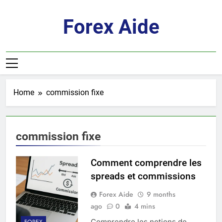
Skip
to
Forex Aide
content
Home
commission fixe
commission fixe
Comment comprendre les
spreads et commissions
Forex Aide
9 months
ago
0
4 mins
Comprendre les notions de
FOREX