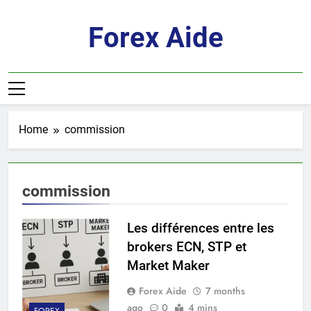
Skip
to
Forex Aide
content
Home
commission
commission
Les différences entre les
brokers ECN, STP et
Market Maker
Forex Aide
7 months
ago
0
4 mins
FOREX