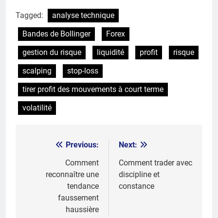
Tagged:
analyse technique
Bandes de Bollinger
Forex
gestion du risque
liquidité
profit
risque
scalping
stop-loss
tirer profit des mouvements à court terme
volatilité
Previous:
Next:
Post
navigation
Comment
Comment trader avec
reconnaître une
discipline et
tendance
constance
faussement
haussière