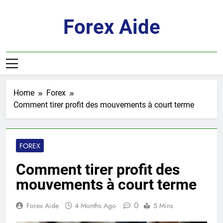
Skip
to
Forex Aide
content
Home
Forex
Comment tirer profit des mouvements à court terme
FOREX
Comment tirer profit des
mouvements à court terme
0
Forex Aide
4 Months Ago
5 Mins