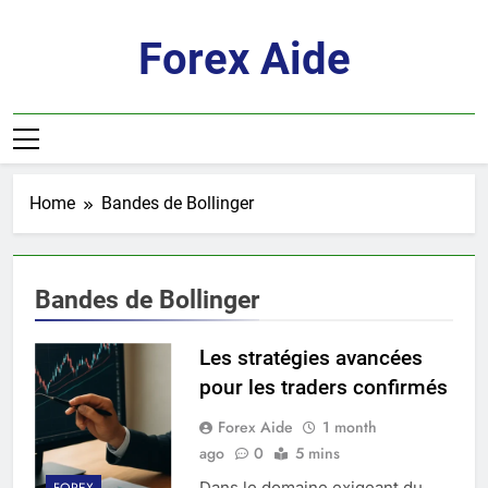
Skip
to
Forex Aide
content
Home
Bandes de Bollinger
Bandes de Bollinger
Les stratégies avancées
pour les traders confirmés
Forex Aide
1 month
ago
0
5 mins
Dans le domaine exigeant du
FOREX