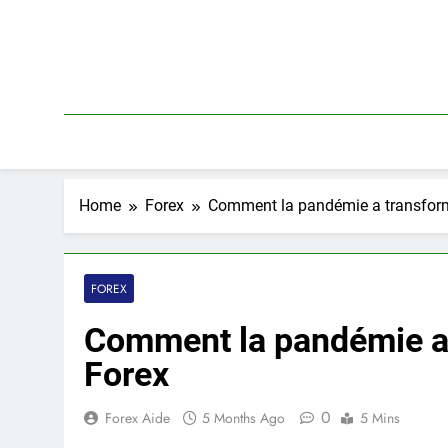
Skip
to
content
Home
Forex
Comment la pandémie a transform
FOREX
Comment la pandémie a 
Forex
0
Forex Aide
5 Months Ago
5 Mins