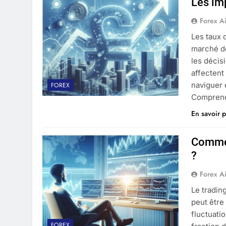
Les imp
Forex A
Les taux 
marché de
les décis
affectent
naviguer
FOREX
Comprendr
En savoir p
Commen
?
Forex A
Le tradin
peut être
fluctuati
FOREX