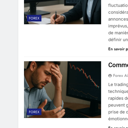
fluctuati
considéra
FOREX
annonces 
imprévus, 
de manièr
définir u
En savoir p
Commen
Forex A
Le tradin
technique
rapides d
peuvent g
prise de 
FOREX
émotionne