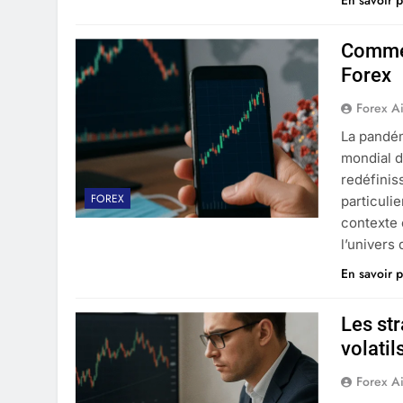
En savoir p
Commen
Forex
Forex A
La pandé
mondial d
redéfiniss
FOREX
particuli
contexte 
l’univers
En savoir p
Les st
volatil
Forex A