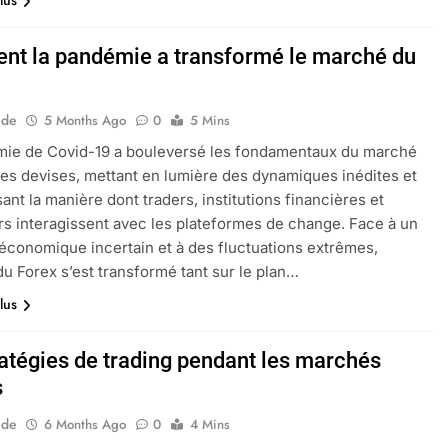
lus
t la pandémie a transformé le marché du
ide
5 Months Ago
0
5 Mins
mie de Covid-19 a bouleversé les fondamentaux du marché
es devises, mettant en lumière des dynamiques inédites et
ant la manière dont traders, institutions financières et
ers interagissent avec les plateformes de change. Face à un
économique incertain et à des fluctuations extrêmes,
 du Forex s’est transformé tant sur le plan…
lus
ratégies de trading pendant les marchés
s
ide
6 Months Ago
0
4 Mins