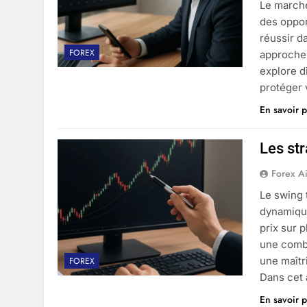
Le marché
des oppor
réussir d
FOREX
approches
explore d
protéger 
En savoir p
Les str
Forex A
Le swing 
dynamique
prix sur 
une combi
une maîtr
FOREX
Dans cet 
En savoir p