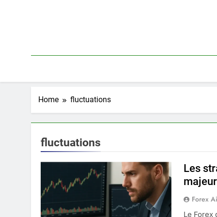
Skip
to
content
Home
fluctuations
fluctuations
Les st
majeur
Forex A
Le Forex 