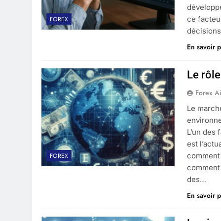
développe
ce facteu
FOREX
décisions
En savoir p
Le rôle
Forex A
Le march
environn
L’un des 
est l’act
comment l
FOREX
comment l
des…
En savoir p