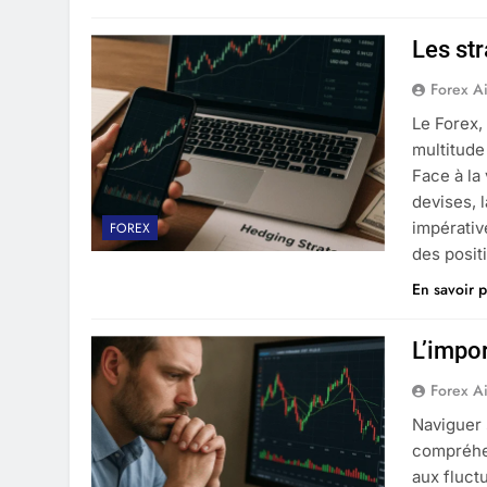
Les st
Forex A
Le Forex,
multitude
Face à la 
devises, 
impérative
FOREX
des posit
En savoir p
L’impo
Forex A
Naviguer 
compréhen
aux fluct