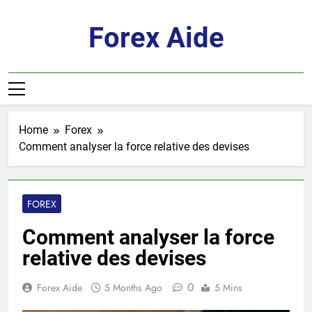
Skip
to
Forex Aide
content
Home
Forex
Comment analyser la force relative des devises
FOREX
Comment analyser la force
relative des devises
0
Forex Aide
5 Months Ago
5 Mins