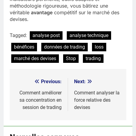
méthodologie rigoureuse, vous bâtirez une
véritable
avantage
compétitif sur le marché des
devises.
Tagged:
analyse post
analyse technique
bénéfices
données de trading
loss
marché des devises
Stop
trading
Previous:
Next:
Post
navigation
Comment améliorer
Comment analyser la
sa concentration en
force relative des
session de trading
devises