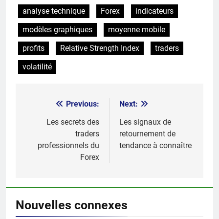
analyse technique
Forex
indicateurs
modèles graphiques
moyenne mobile
profits
Relative Strength Index
traders
volatilité
Previous:
Next:
Post
navigation
Les secrets des
Les signaux de
traders
retournement de
professionnels du
tendance à connaître
Forex
Nouvelles connexes