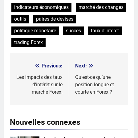
indicateurs économiques
marché des changes
outils
paires de devises
politique monétaire
succès
taux d'intérêt
trading Forex
Previous:
Next:
Post
navigation
Les impacts des taux
Qu’est-ce qu’une
d’intérêt sur le
position longue et
marché Forex.
courte en Forex ?
Nouvelles connexes