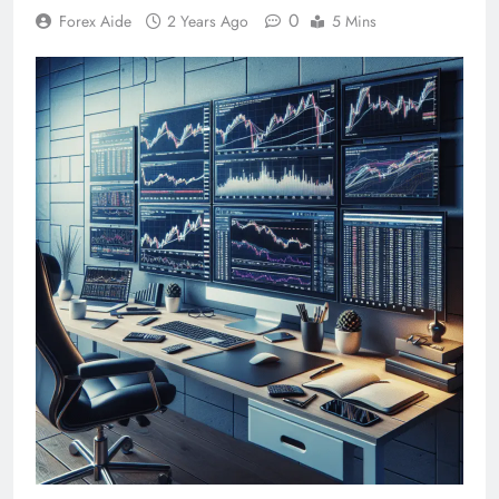
0
Forex Aide
2 Years Ago
5 Mins