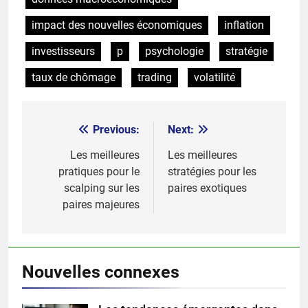
impact des nouvelles économiques
inflation
investisseurs
p
psychologie
stratégie
taux de chômage
trading
volatilité
Previous:
Next:
Post
navigation
Les meilleures
Les meilleures
pratiques pour le
stratégies pour les
scalping sur les
paires exotiques
paires majeures
Nouvelles connexes