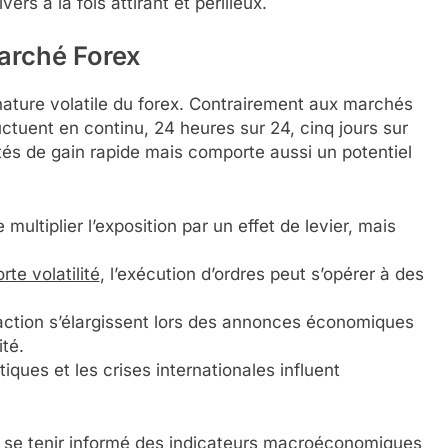
ers à la fois attirant et périlleux.
arché Forex
a nature volatile du forex. Contrairement aux marchés
uctuent en continu, 24 heures sur 24, cinq jours sur
tés de gain rapide mais comporte aussi un potentiel
ultiplier l’exposition par un effet de levier, mais
orte volatilité
, l’exécution d’ordres peut s’opérer à des
action s’élargissent lors des annonces économiques
té.
tiques et les crises internationales influent
oit se tenir informé des indicateurs macroéconomiques