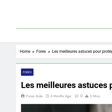
Skip
to
content
Home
Forex
Les meilleures astuces pour proté
FOREX
Les meilleures astuces 
0
Forex Aide
6 Months Ago
5 Mins