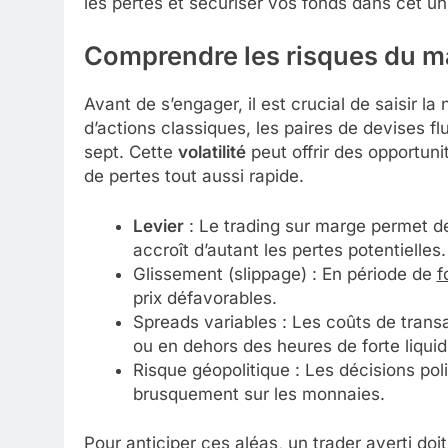
les pertes et sécuriser vos fonds dans cet univ
Comprendre les
risques
du m
Avant de s’engager, il est crucial de saisir l
d’actions classiques, les paires de devises fl
sept. Cette
volatilité
peut offrir des opportuni
de pertes tout aussi rapide.
Levier
: Le trading sur marge permet de m
accroît d’autant les pertes potentielles.
Glissement (slippage) : En période de
f
prix défavorables.
Spreads variables : Les coûts de trans
ou en dehors des heures de forte liquidi
Risque géopolitique : Les décisions poli
brusquement sur les monnaies.
Pour anticiper ces aléas, un trader averti d