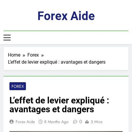
Skip
to
Forex Aide
content
Home
Forex
L’effet de levier expliqué : avantages et dangers
FOREX
L’effet de levier expliqué :
avantages et dangers
0
Forex Aide
8 Months Ago
5 Mins