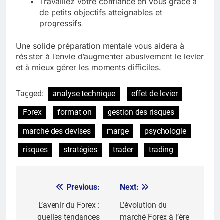
Travaillez votre confiance en vous grâce à
de petits objectifs atteignables et
progressifs.
Une solide préparation mentale vous aidera à
résister à l’envie d’augmenter abusivement le levier
et à mieux gérer les moments difficiles.
Tagged:
analyse technique
effet de levier
Forex
formation
gestion des risques
marché des devises
marge
psychologie
risques
stratégies
trader
trading
Previous:
Next:
Post
navigation
L’avenir du Forex :
L’évolution du
quelles tendances
marché Forex à l’ère