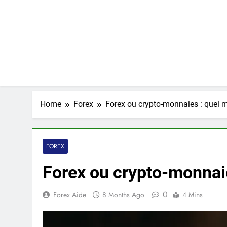
Skip
to
content
Home
Forex
Forex ou crypto-monnaies : quel m
FOREX
Forex ou crypto-monnaie
0
Forex Aide
8 Months Ago
4 Mins