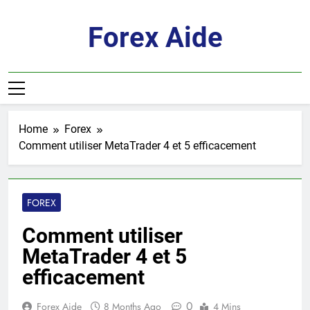
Skip
to
Forex Aide
content
Home
Forex
Comment utiliser MetaTrader 4 et 5 efficacement
FOREX
Comment utiliser
MetaTrader 4 et 5
efficacement
0
Forex Aide
8 Months Ago
4 Mins