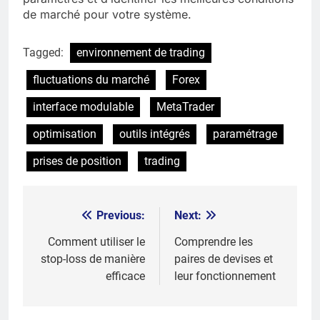
de marché pour votre système.
Tagged:
environnement de trading
fluctuations du marché
Forex
interface modulable
MetaTrader
optimisation
outils intégrés
paramétrage
prises de position
trading
Previous:
Next:
Post
navigation
Comment utiliser le
Comprendre les
stop-loss de manière
paires de devises et
efficace
leur fonctionnement