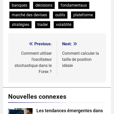
banques
décisions
fondamentaux
marché des devises
outils
plateforme
stratégies
trader
volatilité
Previous:
Next:
Post
navigation
Comment utiliser
Comment calculer la
l’oscillateur
taille de position
stochastique dans le
idéale
Forex ?
Nouvelles connexes
Les tendances émergentes dans