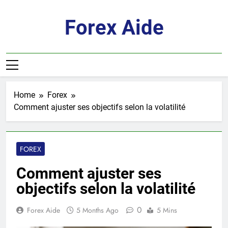
Skip
to
Forex Aide
content
Home
Forex
Comment ajuster ses objectifs selon la volatilité
FOREX
Comment ajuster ses
objectifs selon la volatilité
0
Forex Aide
5 Months Ago
5 Mins