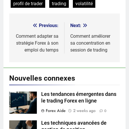
profil de trader
trading
volatilité
Previous:
Next:
Post
navigation
Comment adapter sa
Comment améliorer
stratégie Forex à son
sa concentration en
emploi du temps
session de trading
Nouvelles connexes
Les tendances émergentes dans
le trading Forex en ligne
Forex Aide
2 weeks ago
0
Les techniques avancées de