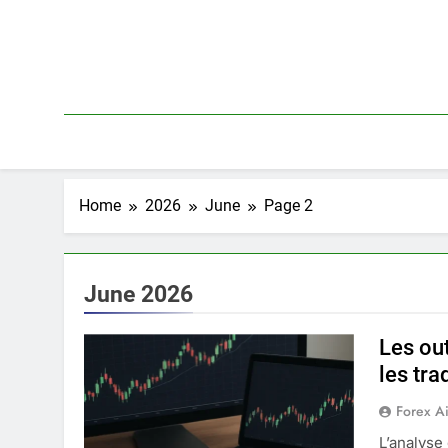
Skip
to
content
Home
2026
June
Page 2
June 2026
Les out
les tra
Forex A
L’analyse