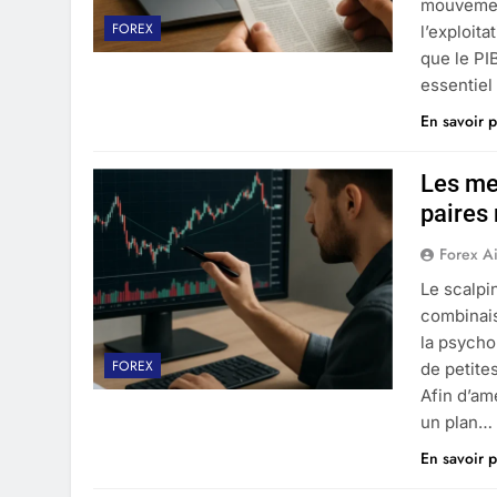
mouvement
FOREX
l’exploit
que le PIB
essentiel
En savoir p
Les mei
paires
Forex A
Le scalpi
combinais
la psycho
FOREX
de petite
Afin d’am
un plan…
En savoir p