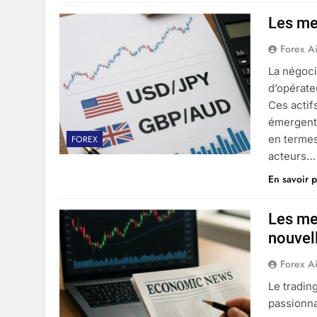
Les mei
Forex A
La négoci
d’opérate
Ces actif
émergente
en termes 
FOREX
acteurs…
En savoir p
Les mei
nouvel
Forex A
Le tradin
passionna