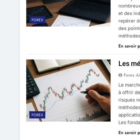
nombreux 
et des in
FOREX
repérer d
des point
méthodes
En savoir p
Les mét
Forex A
Le marché
à offrir 
risques n
méthodes 
applicati
FOREX
Les fond
En savoir p