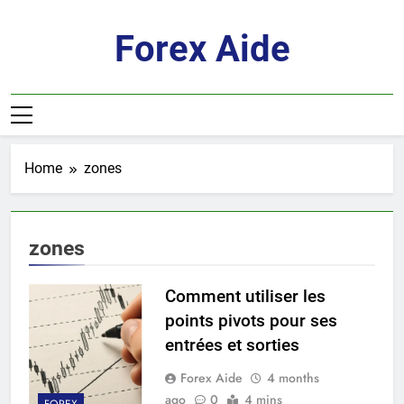
Skip
to
Forex Aide
content
Home
zones
zones
Comment utiliser les
points pivots pour ses
entrées et sorties
Forex Aide
4 months
ago
0
4 mins
FOREX