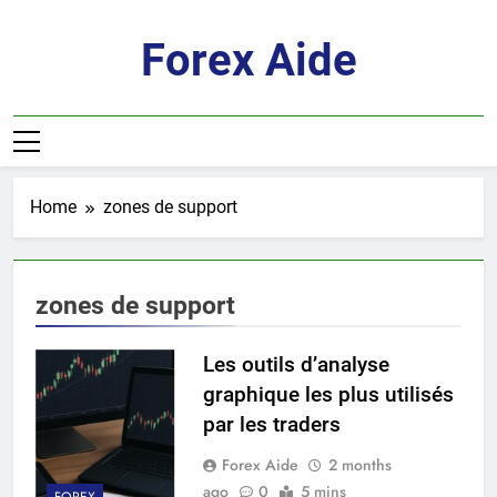
Skip
to
Forex Aide
content
Home
zones de support
zones de support
Les outils d’analyse
graphique les plus utilisés
par les traders
Forex Aide
2 months
ago
0
5 mins
FOREX