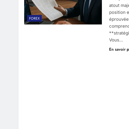
atout maj
position 
FOREX
éprouvée
comprendr
**stratég
Vous…
En savoir p