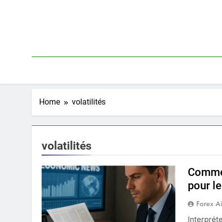
Skip
to
content
Home
volatilités
volatilités
Commen
pour l
Forex A
Interprét