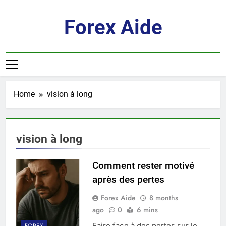
Skip
to
Forex Aide
content
Home
vision à long
vision à long
Comment rester motivé
après des pertes
Forex Aide
8 months
ago
0
6 mins
Faire face à des pertes sur le
FOREX