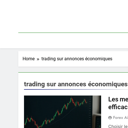
Skip
to
content
Home
trading sur annonces économiques
trading sur annonces économiques
Les mei
effica
Forex A
Choisir l