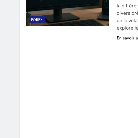
la différ
divers cr
FOREX
de la vola
explore l
En savoir p