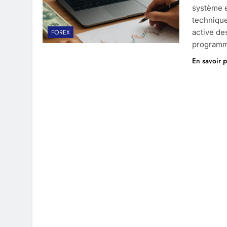
système e
technique
active de
FOREX
programm
En savoir p