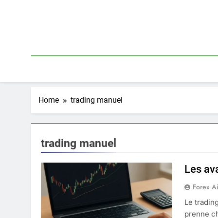
Skip
to
content
Home
trading manuel
trading manuel
Les av
Forex A
Le tradin
prenne ch