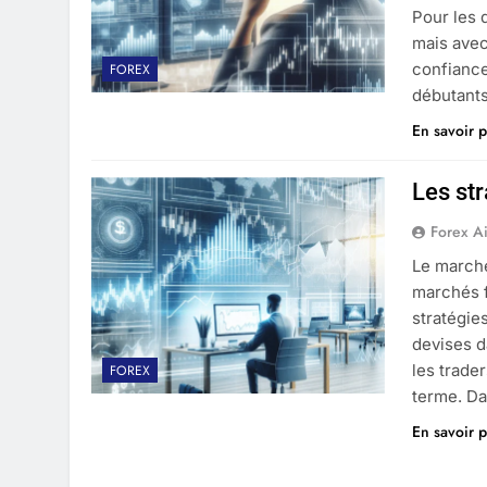
Pour les 
mais avec
confiance
FOREX
débutants
En savoir p
Les str
Forex A
Le march
marchés f
stratégie
devises d
les trader
FOREX
terme. D
En savoir p