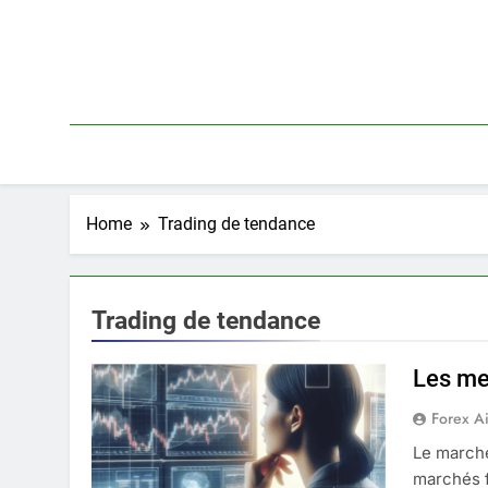
Skip
to
content
Home
Trading de tendance
Trading de tendance
Les mei
Forex A
Le march
marchés f