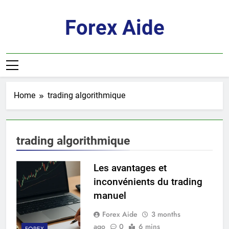
Skip
to
Forex Aide
content
Home
trading algorithmique
trading algorithmique
Les avantages et
inconvénients du trading
manuel
Forex Aide
3 months
ago
0
6 mins
FOREX