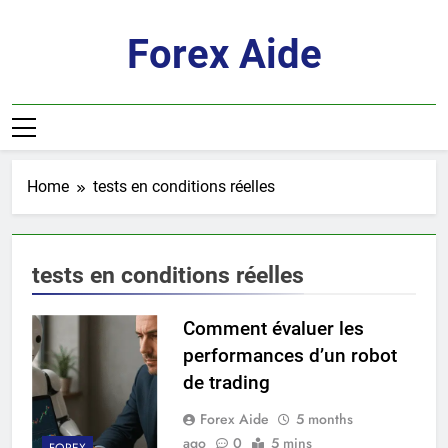
Skip
to
Forex Aide
content
Home
tests en conditions réelles
tests en conditions réelles
Comment évaluer les
performances d’un robot
de trading
Forex Aide
5 months
ago
0
5 mins
FOREX