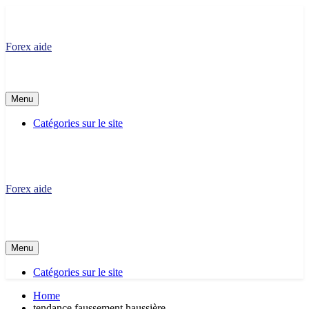
Skip
to
content
Forex aide
Menu
Catégories sur le site
Forex aide
Menu
Catégories sur le site
Home
tendance faussement haussière