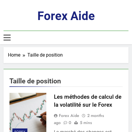
Skip
to
Forex Aide
content
Home
Taille de position
Taille de position
Les méthodes de calcul de
la volatilité sur le Forex
Forex Aide
2 months
ago
0
5 mins
Le marché des changes est
FOREX